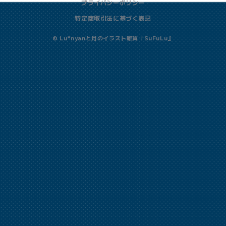
プライバシーポリシー
特定商取引法に基づく表記
© Lu*nyanと月のイラスト雑貨『SuFuLu』